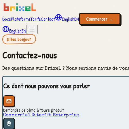
Docs
Plateforme
Tarifs
Contact
English
EN
Commencer
→
English
EN
Dites bonjour
Contactez-nous
Des questions sur Brixel ? Nous serions ravis de vou
Ce dont nous pouvons vous parler
Demandes de démo & tours produit
Commercial & tarifs Enterprise