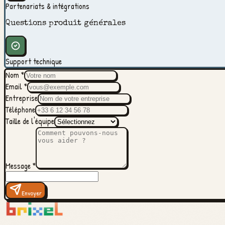
Partenariats & intégrations
Questions produit générales
Support technique
Nom
*
Email
*
Entreprise
Téléphone
Taille de l'équipe
Message
*
Envoyer